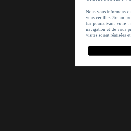
Nous vous informons que 
vous certifiez être un pr
En poursuivant votre na
navigation et de vous pr
visites soient réalisées 