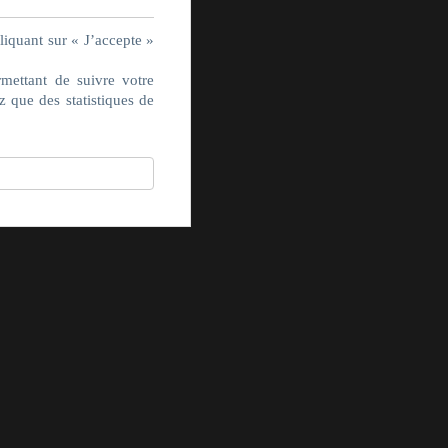
liquant sur « J’accepte »
rmettant de suivre votre
z que des statistiques de