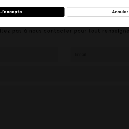
J'accepte
Annuler
CONTACTEZ NOUS
itez pas à nous contacter pour tout renseig