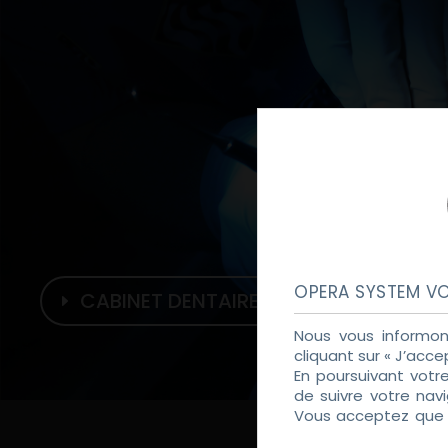
OPERA SYSTEM VO
CABINET DENTAIRE
Nous vous informon
cliquant sur « J’acce
En poursuivant votr
de suivre votre nav
Vous acceptez que d
Politique de Confiden