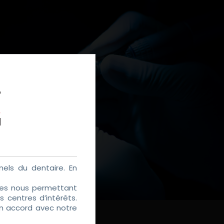
DE PROTHESE
els du dentaire. En
kies nous permettant
 centres d’intérêts.
en accord avec notre