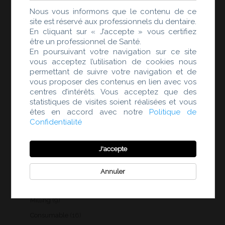
produits
3
Scanner di laboratorio
3
Nous vous informons que le contenu de ce
produits
3
Modellizzazione clinica dentale
3
site est réservé aux professionnels du dentaire.
produits
En cliquant sur « J’accepte » vous certifiez
19
Modellizzazione laboratorio
19
être un professionnel de Santé.
produits
9
Fabbricazione
9
En poursuivant votre navigation sur ce site
vous acceptez l’utilisation de cookies nous
produits
16
Materiali
16
permettant de suivre votre navigation et de
produits
3
Forni
3
vous proposer des contenus en lien avec vos
centres d’intérêts. Vous acceptez que des
produits
58
Products
58
statistiques de visites soient réalisées et vous
produits
3
Intraoral Scanner
3
êtes en accord avec notre
Politique de
produits
Confidentialité
1
Intelligent Scan IA
1
produit
2
3D printing
2
J'accepte
produits
3
Scan Lab
3
produits
3
Design Dental Clinic
3
Annuler
produits
19
Design Dental Lab
19
produits
9
Milling
9
produits
16
Consumable
16