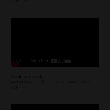
CONFIRME
Modifier un pilier
par
Laurence Labis
|
Oct 22, 2015
|
OperaCADemie
CONFIRME