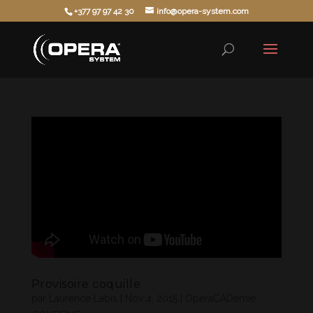
+377 97 97 42 30
info@opera-system.com
Provisoire coquille
par
Laurence Labis
|
Nov 4, 2015
|
OperaCADemie