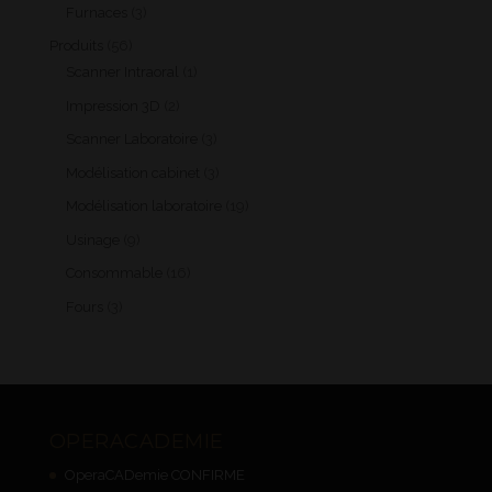
produits
3
Furnaces
3
produits
56
Produits
56
produits
1
Scanner Intraoral
1
produit
2
Impression 3D
2
produits
3
Scanner Laboratoire
3
produits
3
Modélisation cabinet
3
produits
19
Modélisation laboratoire
19
produits
9
Usinage
9
produits
16
Consommable
16
produits
3
Fours
3
produits
OPERACADEMIE
OperaCADemie CONFIRME