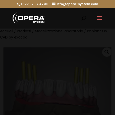
+377 97 97 42 30
info@opera-system.com
Accueil
/
Prodotti
/
Modellizzazione laboratorio
/ Implant OS-
CAD by exocad