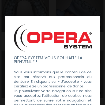
Bite splint OS-CAD by exocad
Provisional OS-CAD by exocad
OPERA SYSTEM VOUS SOUHAITE LA
BIENVENUE !
Nous vous informons que le contenu de ce
site est réservé aux professionnels du
dentaire. En cliquant sur « J’accepte » vous
certifiez être un professionnel de Santé.
En poursuivant votre navigation sur ce site
vous acceptez l’utilisation de cookies nous
permettant de suivre votre navigation et
Partial Frameworks OS-CAD by
Full Denture OS-CAD by exocad
exocad
de vous proposer des contenus en lien avec