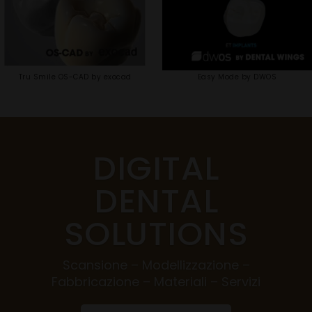
Tru Smile OS-CAD by exocad
Easy Mode by DWOS
DIGITAL
DENTAL
SOLUTIONS
Scansione – Modellizzazione –
Fabbricazione – Materiali – Servizi