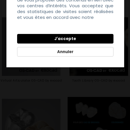
vos centres d’intérêts. Vous acceptez que
des statistiques de visites soient réalisées
et vous êtes en accord avec notre
Politique
de Confidentialité
J'accepte
Annuler
Virtual Articulator OS-CAD by exocad
Tooth Library OS-CAD by exocad