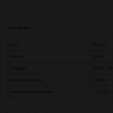
DATI TECNICI
Peso
60 cm
Altezza
55 kg
Voltaggio
220 V – 24
Potenza massima
1300 W
Vassoio di sinterizzazione
1 x Ø 100 