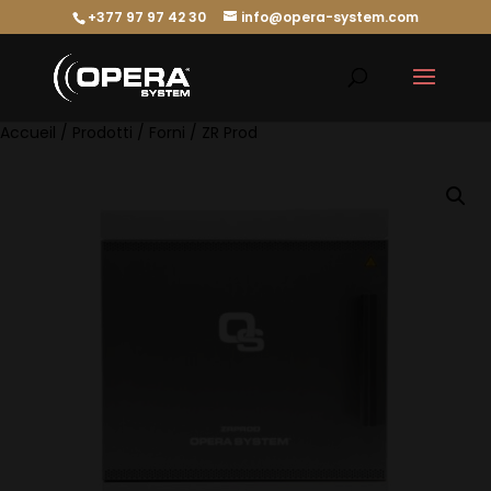
+377 97 97 42 30
info@opera-system.com
Accueil
/
Prodotti
/
Forni
/ ZR Prod