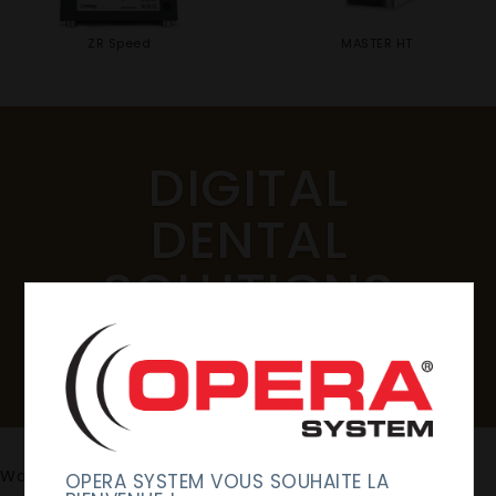
ZR Speed
MASTER HT
DIGITAL
DENTAL
SOLUTIONS
Scansione – Modellizzazione –
Fabbricazione – Materiali – Servizi
SCARICA LA BROCHURE
Workflow Opera System :
OPERA SYSTEM VOUS SOUHAITE LA