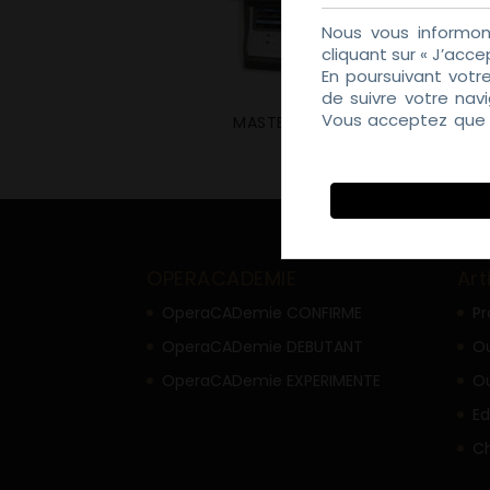
Nous vous informon
cliquant sur « J’acce
En poursuivant votr
de suivre votre nav
Vous acceptez que d
MASTER HT
Politique de Confiden
OPERACADEMIE
Art
OperaCADemie CONFIRME
Pr
OperaCADemie DEBUTANT
Ou
OperaCADemie EXPERIMENTE
Ou
Ed
C