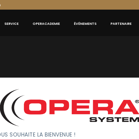
m
SERVICE
OPERACADEMIE
ÉVÉNEMENTS
PARTENAIRE
mplète du flux numérique. Les composants de notre offre CA
US SOUHAITE LA BIENVENUE !