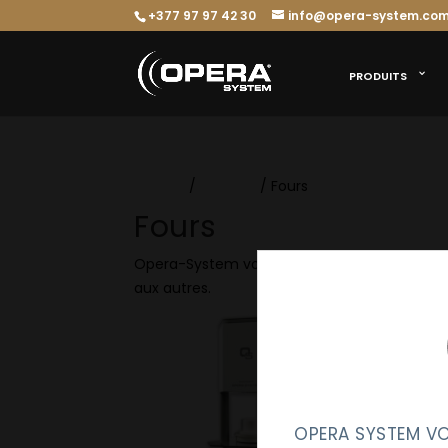
+377 97 97 42 30
info@opera-system.co
PRODUITS
Accueil
/
Produits
/ Fours
Fours
Opera-System vous propose une maîtrise co
aux autres.
OPERA SYSTEM VO