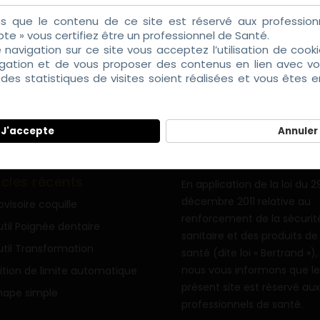
s que le contenu de ce site est réservé aux professionn
pte » vous certifiez être un professionnel de Santé.
e navigation sur ce site vous acceptez l’utilisation de coo
igation et de vous proposer des contenus en lien avec vos
es statistiques de visites soient réalisées et vous êtes 
ZR Prod
ZR Speed
tialité
J'accepte
Annuler
icles récents
En application de la loi du 2
décembre 2011 relative au
ovisoire coquille
renforcement de la sécurit
til Poignée dentaire
sanitaire et des produits de
til Transformation
santé (dite loi « Bertrand »),
nous vous informons que le
ition de limite automatique
présent site est réservé aux
hape simple
professionnels de santé.