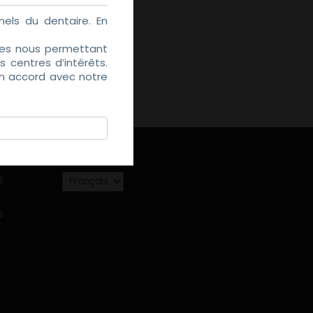
els du dentaire. En
kies nous permettant
 centres d’intérêts.
en accord avec notre
Choisir
9
une
langue
é