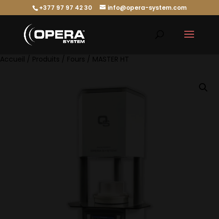
+377 97 97 42 30
info@opera-system.com
Accueil
/
Produits
/
Fours
/ MASTER HT