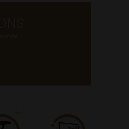
IONS
 Workflow