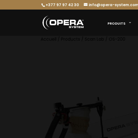
+377 97 97 42 30
info@opera-system.co
PRODUITS
Accueil
/
Products
/
Scan Lab
/ OS-200