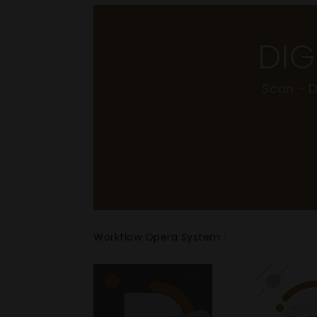
DIG
Scan – D
Workflow Opera System :