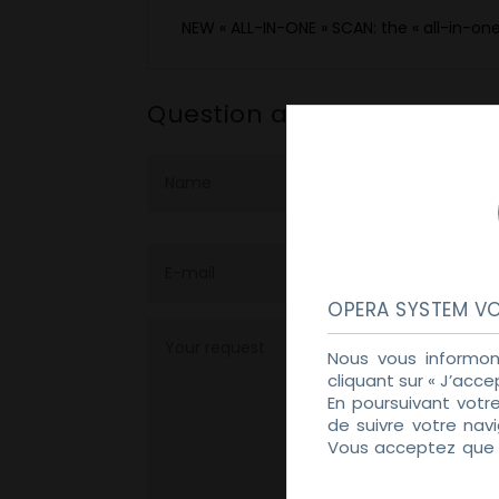
NEW « ALL-IN-ONE » SCAN: the « all-in-o
Question about a product
OPERA SYSTEM VO
Nous vous informon
cliquant sur « J’acce
En poursuivant votr
de suivre votre nav
Vous acceptez que d
Politique de Confiden