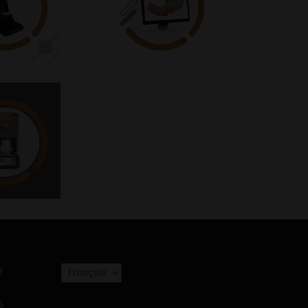
Choisir
9
une
langue
é