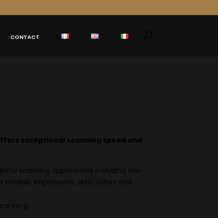
CONTACT
ffers exceptional scanning speed and
ental scanning applications including wax-
er models, impressions, articulators and
scanning