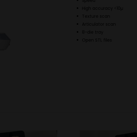
Speed
High accuracy <10µ
Texture scan
Articulator scan
8-die tray
Open STL files