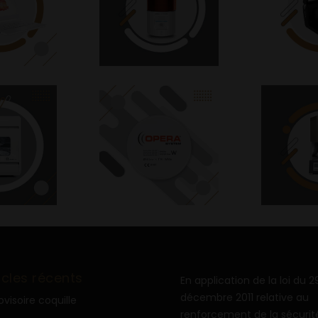
icles récents
En application de la loi du 2
décembre 2011 relative au
ovisoire coquille
renforcement de la sécurit