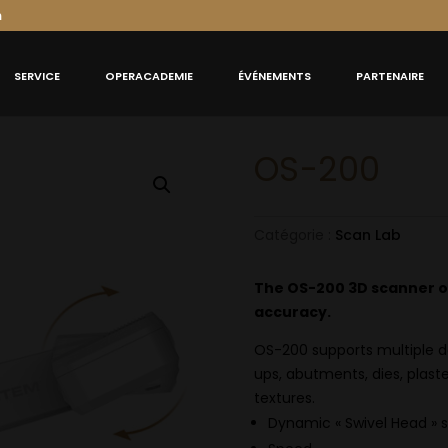
m
SERVICE
OPERACADEMIE
ÉVÉNEMENTS
PARTENAIRE
OS-200
Catégorie :
Scan Lab
The OS-200 3D scanner o
accuracy.
OS-200 supports multiple d
ups, abutments, dies, plast
textures.
Dynamic « Swivel Head » 