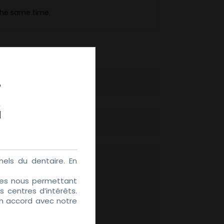
 the same time.
els du dentaire. En
kies nous permettant
 centres d’intérêts.
en accord avec notre