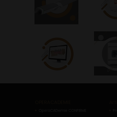
OPERACADEMIE
Art
OperaCADemie CONFIRME
Pr