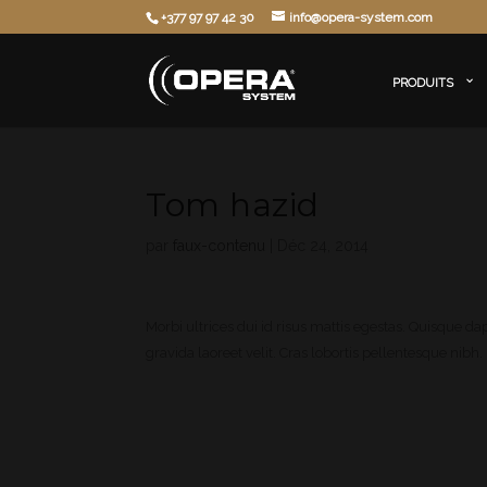
+377 97 97 42 30
info@opera-system.com
PRODUITS
Tom hazid
par
faux-contenu
|
Déc 24, 2014
Morbi ultrices dui id risus mattis egestas. Quisque d
gravida laoreet velit. Cras lobortis pellentesque nibh.