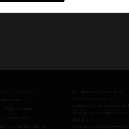
icles récents
En application de la loi du 29
décembre 2011 relative au
ovisoire coquille
renforcement de la sécurité sanit
til Poignée dentaire
et des produits de santé (dite loi 
til Transformation
Bertrand »),
ition de limite automatique
nous vous informons que le prés