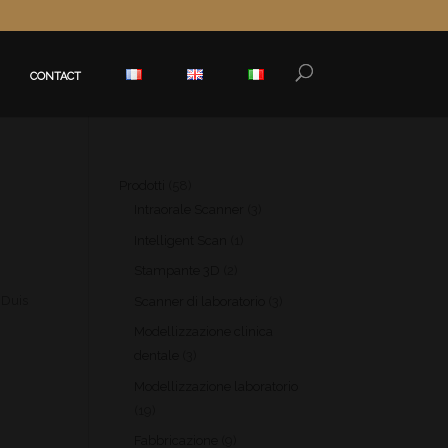
CONTACT
58
Prodotti
58
produits
3
Intraorale Scanner
3
produits
1
Intelligent Scan
1
produit
2
Stampante 3D
2
produits
3
 Duis
Scanner di laboratorio
3
produits
Modellizzazione clinica
3
dentale
3
produits
Modellizzazione laboratorio
19
19
produits
9
Fabbricazione
9