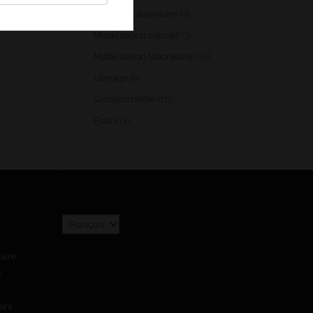
produits
3
Scanner Laboratoire
3
produits
3
Modélisation cabinet
3
produits
19
Modélisation laboratoire
19
produits
9
Usinage
9
produits
16
Consommable
16
produits
3
Fours
3
produits
Choisir
une
langue
aire
«
ent