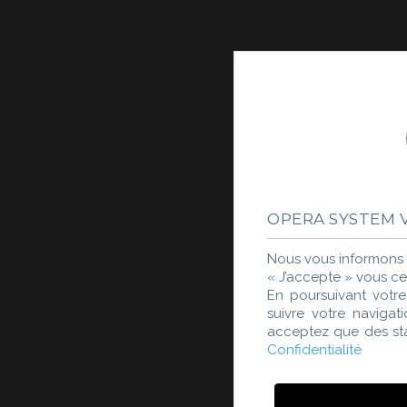
OPERA SYSTEM V
Nous vous informons q
« J’accepte » vous cer
En poursuivant votre
suivre votre naviga
acceptez que des sta
Confidentialité