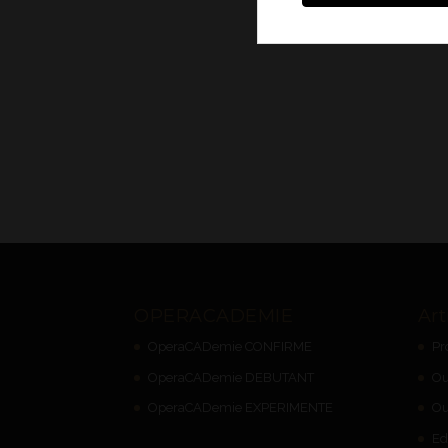
OPERACADEMIE
Art
OperaCADemie CONFIRME
Pr
OperaCADemie DEBUTANT
Ou
OperaCADemie EXPERIMENTE
Ou
Ed