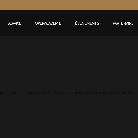
SERVICE
OPERACADEMIE
ÉVÉNEMENTS
PARTENAIRE
apibus lacus id congue ornare. Duis vel ullamcorper mauris, eu pretium felis.