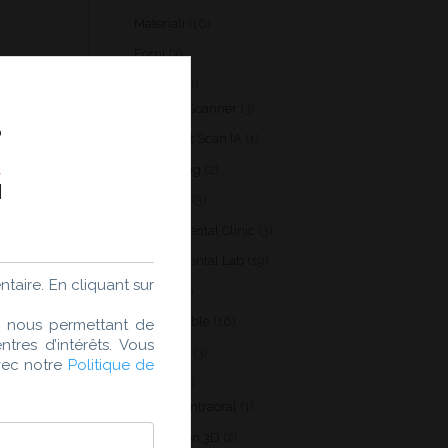
produits
16
Materiali
16
produits
3
Forni
3
produits
58
Products
58
produits
3
Intraoral Scanner
3
produits
1
Intelligent Scan IA
1
produit
2
3D printing
2
produits
3
Scan Lab
3
produits
3
Design Dental Clinic
3
produits
19
Design Dental Lab
19
taire. En cliquant sur
produits
9
Milling
9
produits
16
Consumable
16
es nous permettant de
res d’intérêts. Vous
produits
3
Furnaces
3
avec notre
Politique de
produits
56
Produits
56
produits
1
Scanner Intraoral
1
produit
2
Impression 3D
2