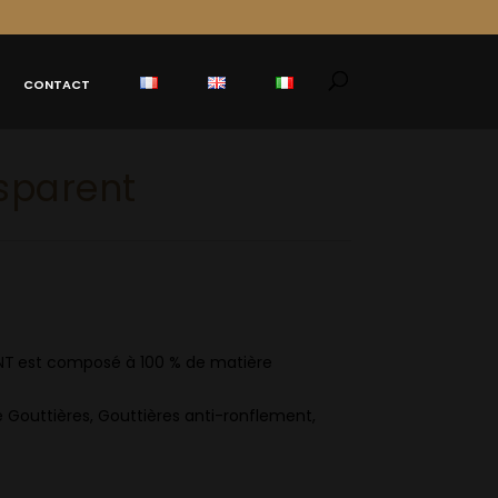
CONTACT
sparent
T est composé à 100 % de matière
 Gouttières, Gouttières anti-ronflement,