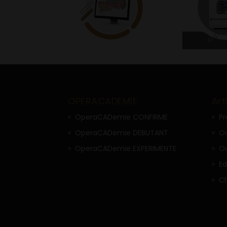
OPERACADEMIE
Art
OperaCADemie CONFIRME
Pr
OperaCADemie DEBUTANT
Ou
OperaCADemie EXPERIMENTE
Ou
Ed
C