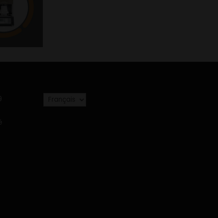
Choisir
9
une
langue
é