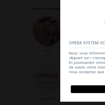
Produits similaires
OPERA SYSTEM VO
Model
PMMA
Nous vous informon
cliquant sur « J’acce
En poursuivant votr
de suivre votre nav
Vous acceptez que d
Politique de Confiden
Viva UT-ML
Viva PS