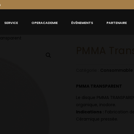
m
SERVICE
OPERACADEMIE
ÉVÉNEMENTS
PARTENAIRE
ansparent
PMMA Tran
Catégorie :
Consommable
PMMA TRANSPARENT
Le disque PMMA TRANSPAREN
organique, inodore.
Indications :
Fabrication de
Céramique pressée.