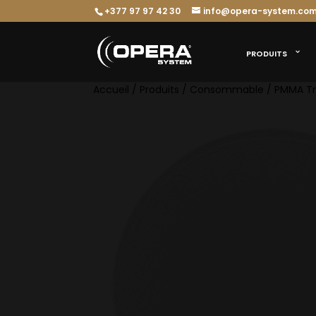
+377 97 97 42 30
info@opera-system.co
PRODUITS
Accueil
/
Produits
/
Consommable
/ PMMA Tr