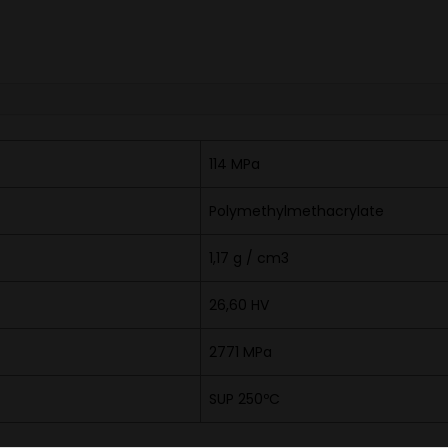
114 MPa
Polymethylmethacrylate
1,17 g / cm3
26,60 HV
2771 MPa
SUP 250ºC