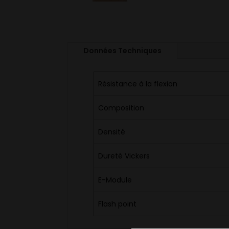
Données Techniques
Résistance à la flexion
Composition
Densité
Dureté Vickers
E-Module
Flash point