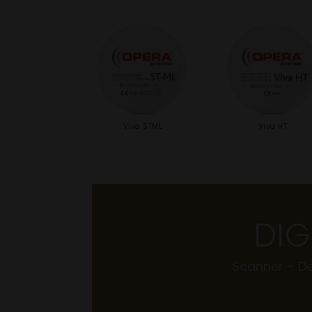
Viva STML
Viva HT
DIG
Scanner – De