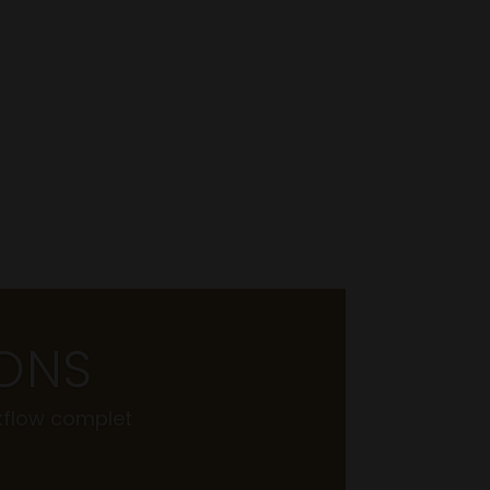
IONS
kflow complet