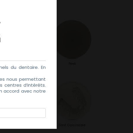
Pink PMMA
Peek
els du dentaire. En
kies nous permettant
 centres d’intérêts.
en accord avec notre
Viva W
Cast Calcinable