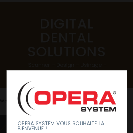
DIGITAL
DENTAL
SOLUTIONS
Scanner – Design – Usinage –
Consommable – Services –
Workflow complet
TÉLÉCHARGEZ LE CATALOGUE
Workflow Opera System :
OPERA SYSTEM VOUS SOUHAITE LA
BIENVENUE !