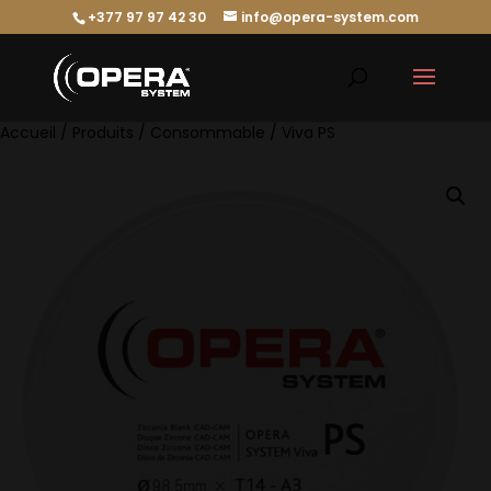
+377 97 97 42 30
info@opera-system.com
Accueil
/
Produits
/
Consommable
/ Viva PS