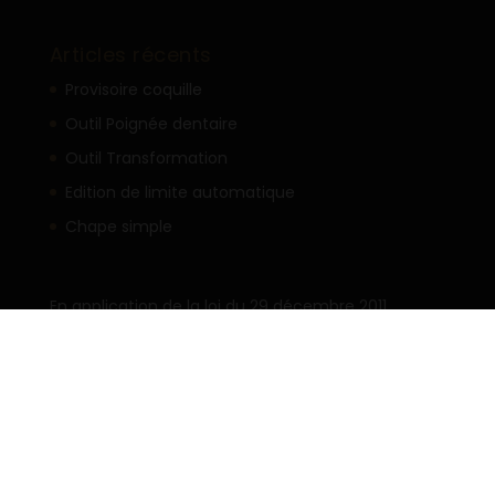
Articles récents
Provisoire coquille
Outil Poignée dentaire
Outil Transformation
Edition de limite automatique
Chape simple
En application de la loi du 29 décembre 2011
relative au renforcement de la sécurité sanitaire
et des produits de santé (dite loi « Bertrand »),
nous vous informons que le présent site est
réservé aux professionnels de santé.
Choisir