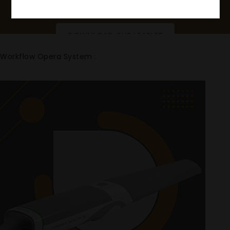
Services – Complete Workflow
DOWNLOAD OUR LEAFLET
Workflow Opera System :