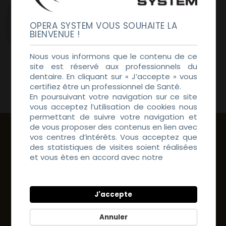
OPERA SYSTEM VOUS SOUHAITE LA
BIENVENUE !
Nous vous informons que le contenu de ce
site est réservé aux professionnels du
dentaire. En cliquant sur « J’accepte » vous
Viva STML
certifiez être un professionnel de Santé.
En poursuivant votre navigation sur ce site
vous acceptez l’utilisation de cookies nous
permettant de suivre votre navigation et
de vous proposer des contenus en lien avec
vos centres d’intérêts. Vous acceptez que
DIGITAL
des statistiques de visites soient réalisées
et vous êtes en accord avec notre
Politique
DENTAL
de Confidentialité
SOLUTIONS
J'accepte
Annuler
Scan – Design – Mill – Consumable –