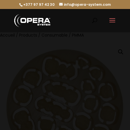
+377 97 97 42 30
info@opera-system.com
Accueil
/
Products
/
Consumable
/ PMMA