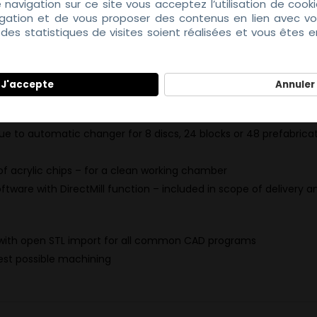
e navigation sur ce site vous acceptez l’utilisation de coo
igation et de vous proposer des contenus en lien avec vos
es statistiques de visites soient réalisées et vous êtes 
tialité
n Germany
J'accepte
Annuler
 due to automatic changer for 8 discs, 24 blocks or 48 prefabri
 of acrylic chips – for a clean working chamber
tware with DirectMill function – included in scope of delivery a
ith open STL import for all common CAD programs
est possible machining