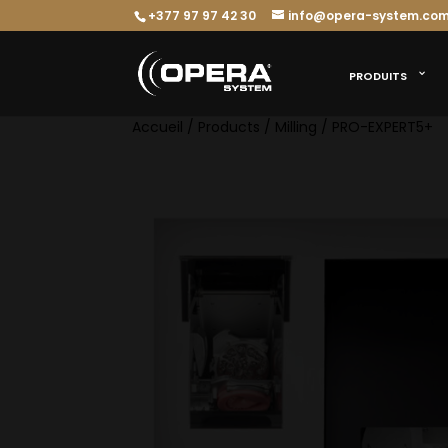
+377 97 97 42 30
info@opera-system.co
PRODUITS
Accueil
/
Products
/
Milling
/ PRO-EXPERT5+