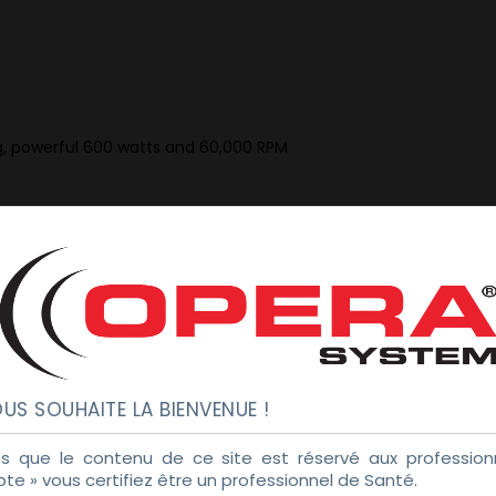
g, powerful 600 watts and 60,000 RPM
uding CoCr, titanium, and glass-ceramics
ns
ty in 98 mm disc format as well as 38 block materials and >800 
US SOUHAITE LA BIENVENUE !
° rotation angle in the 5th axis, and up to 30 mm blanks
s que le contenu de ce site est réservé aux professionn
pte » vous certifiez être un professionnel de Santé.
s the S5 into a wet-processing machine