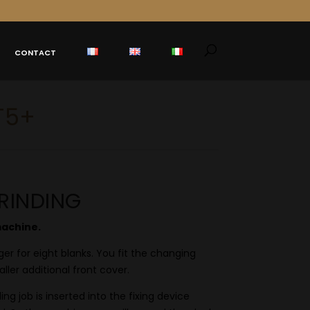
CONTACT
T5+
RINDING
machine.
er for eight blanks. You fit the changing
ller additional front cover.
ing job is inserted into the fixing device