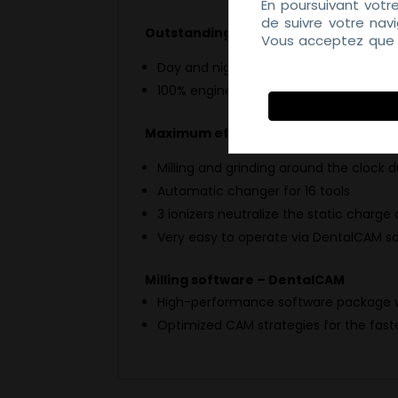
En poursuivant votr
de suivre votre nav
Outstanding reliability
Vous acceptez que d
Politique de Confiden
Day and night operation
100% engineered and manufactured i
Maximum efficiency
Milling and grinding around the clock
Automatic changer for 16 tools
3 ionizers neutralize the static charge
Very easy to operate via DentalCAM sof
Milling software – DentalCAM
High-performance software package w
Optimized CAM strategies for the fast