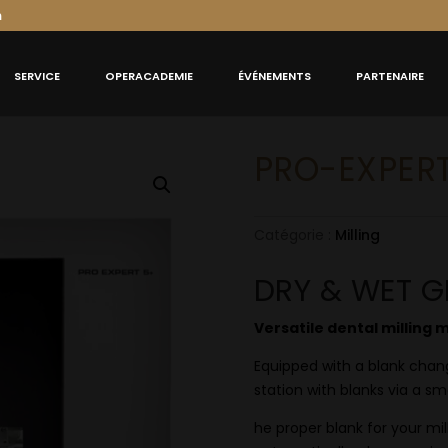
m
SERVICE
OPERACADEMIE
ÉVÉNEMENTS
PARTENAIRE
PRO-EXPER
Catégorie :
Milling
DRY & WET G
Versatile dental milling 
Equipped with a blank chang
station with blanks via a sma
he proper blank for your mill