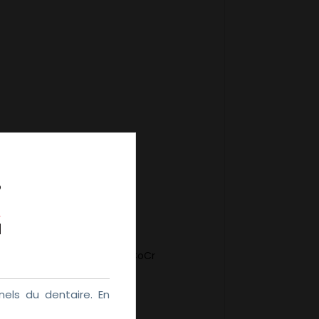
prefabricated titanium and CoCr
els du dentaire. En