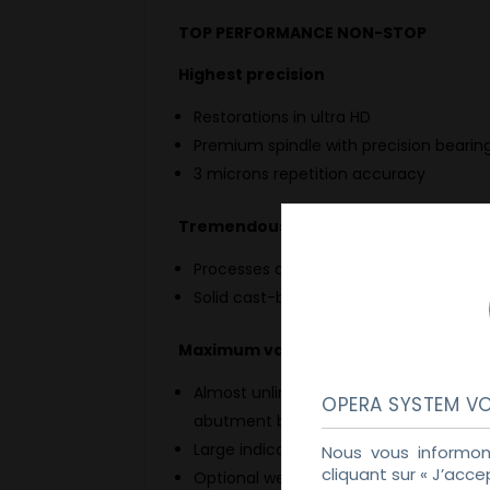
TOP PERFORMANCE NON-STOP
Highest precision
Restorations in ultra HD
Premium spindle with precision bearin
3 microns repetition accuracy
Tremendous stability
Processes all types of materials, incl
Solid cast-body for minimum vibratio
Maximum variety
Almost unlimited material accessibili
OPERA SYSTEM VO
abutment blanks
Large indication diversity due to a ±30
Nous vous informon
cliquant sur « J’acce
Optional wet-grinding module convert