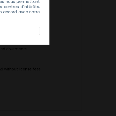
kies nous permettant
 centres d’intérêts.
en accord avec notre
cated abutments
nd without license fees