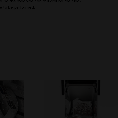
d. So the machine can mill around the clock
e to be performed.