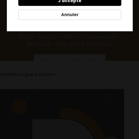
J'accepte
DENTAL
Annuler
SOLUTIONS
Scan – Design – Mill – Consumable –
Services – Complete Workflow
DOWNLOAD OUR LEAFLET
Workflow Opera System :