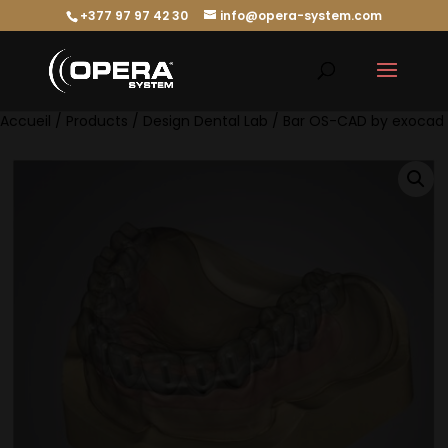
+377 97 97 42 30
info@opera-system.com
Accueil
/
Products
/
Design Dental Lab
/ Bar OS-CAD by exocad