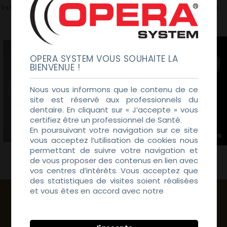
Virtual Articulator OS-CAD by exocad
Tooth Library OS-CAD by exocad
OPERA SYSTEM VOUS SOUHAITE LA
BIENVENUE !
Nous vous informons que le contenu de ce
site est réservé aux professionnels du
dentaire. En cliquant sur « J’accepte » vous
certifiez être un professionnel de Santé.
En poursuivant votre navigation sur ce site
vous acceptez l’utilisation de cookies nous
permettant de suivre votre navigation et
Tru Smile OS-CAD by exocad
Easy Mode by DWOS
de vous proposer des contenus en lien avec
vos centres d’intérêts. Vous acceptez que
des statistiques de visites soient réalisées
et vous êtes en accord avec notre
Politique
de Confidentialité
DIGITAL