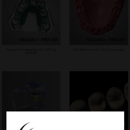
Partial Frameworks OS-CAD by
Full Denture OS-CAD by exocad
exocad