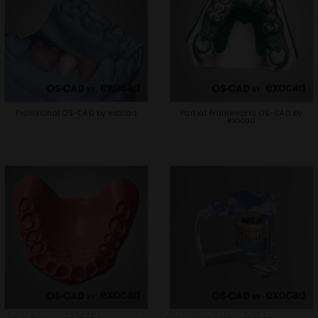
Provisional OS-CAD by exocad
Partial Frameworks OS-CAD by
exocad