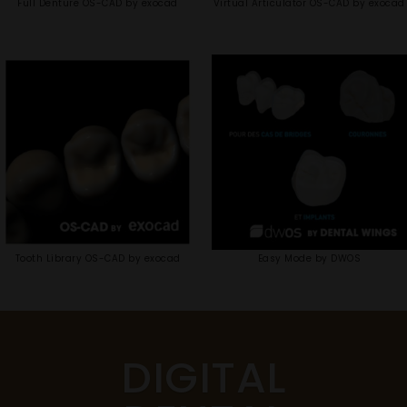
Full Denture OS-CAD by exocad
Virtual Articulator OS-CAD by exocad
Tooth Library OS-CAD by exocad
Easy Mode by DWOS
DIGITAL