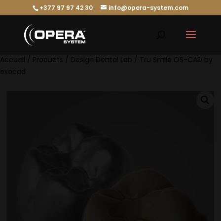
+377 97 97 42 30
info@opera-system.com
Accueil
/
Products
/
Design Dental Lab
/ Tru Smile OS-CAD by
exocad